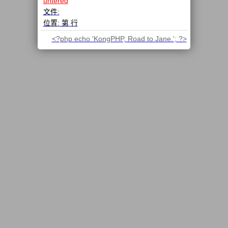
untered
文件:
位置:
第 行
<?php echo 'KongPHP, Road to Jane.'; ?>