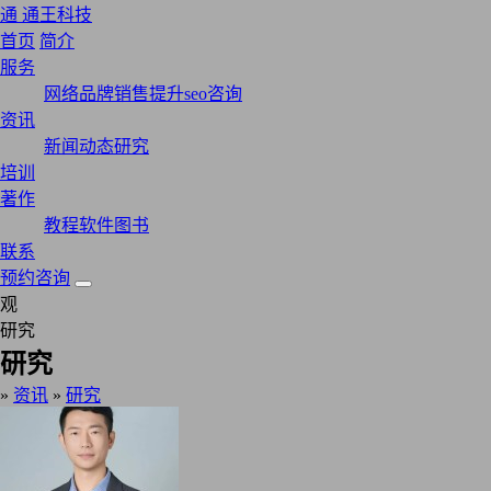
通
通王科技
首页
简介
服务
网络品牌
销售提升
seo咨询
资讯
新闻
动态
研究
培训
著作
教程
软件
图书
联系
预约咨询
观
研究
研究
»
资讯
»
研究